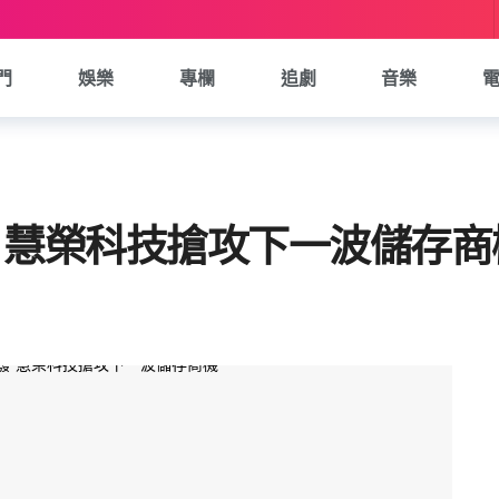
門
娛樂
專欄
追劇
音樂
發 慧榮科技搶攻下一波儲存商