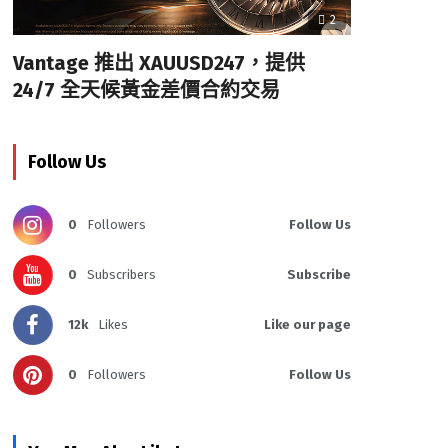
2
Vantage 推出 XAUUSD247，提供
24/7 全天候黃金差價合約交易
Follow Us
0
Followers
Follow Us
0
Subscribers
Subscribe
12k
Likes
Like our page
0
Followers
Follow Us