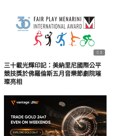
3
三十載光輝印記：美納里尼國際公平
競技獎於佛羅倫斯五月音樂節劇院璀
璨亮相