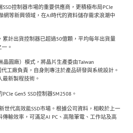
SD控制器市場的重要供應商，更積極布局PCIe
物聯網等新興領域，在AI時代的資料儲存需求浪潮中
，累計出貨控制器已超過50億顆，平均每年出貨量
之一。
（無晶圓廠）模式，將晶片生產委由Taiwan
Company等晶圓代工廠負責，自身則專注於產品研發與系統設計。
入最新製程技術。
 Gen5 SSD控制器SM2508。
定新世代高效能SSD市場。根據公司資料，相較於上一
傳輸效率，可滿足AI PC、高階筆電、工作站及高