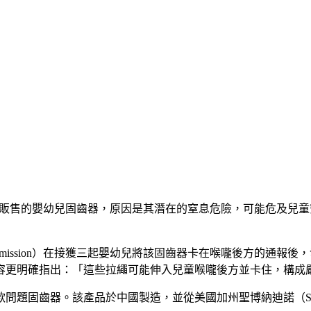
販售的嬰幼兒固齒器，原因是其潛在的窒息危險，可能危及兒童安全。本
 Safety Commission）在接獲三起嬰幼兒將該固齒器卡在喉嚨
容更明確指出：「這些拉繩可能伸入兒童喉嚨後方並卡住，構成
這款問題固齒器。該產品於中國製造，並從美國加州聖博納迪諾（San 