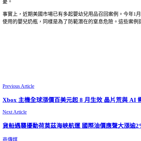
憂。
事實上，近期美國市場已有多起嬰幼兒用品召回案例。今年1月，約6,
使用的嬰兒奶瓶，同樣是為了防範潛在的窒息危險。這些案例
Previous Article
Xbox 主機全球漲價百美元起 8 月生效 晶片荒與 AI
Next Article
貨船遇襲擾動荷莫茲海峽航運 國際油價應聲大漲逾2
商傳媒