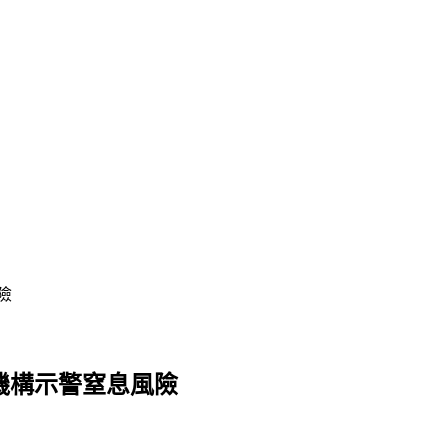
險
機構示警窒息風險