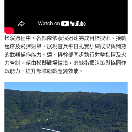
操演過程中，各部隊依狀況迅速完成目標搜索、接戰
程序及飛彈射擊，展現官兵平日扎實訓練成果與嫻熟
的武器操作能力。連、排幹部同步執行射擊指揮及火
力管制，藉由模擬戰場情境，磨練指揮決策與協同作
戰能力，提升部隊臨戰應變效能。