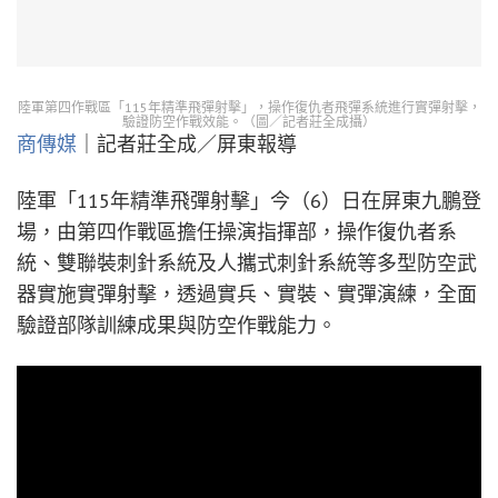
陸軍第四作戰區「115年精準飛彈射擊」，操作復仇者飛彈系統進行實彈射擊，
驗證防空作戰效能。（圖／記者莊全成攝）
商傳媒
｜記者莊全成／屏東報導
陸軍「115年精準飛彈射擊」今（6）日在屏東九鵬登
場，由第四作戰區擔任操演指揮部，操作復仇者系
統、雙聯裝刺針系統及人攜式刺針系統等多型防空武
器實施實彈射擊，透過實兵、實裝、實彈演練，全面
驗證部隊訓練成果與防空作戰能力。