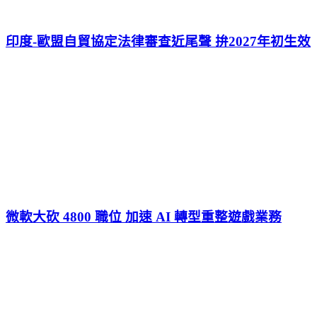
印度-歐盟自貿協定法律審查近尾聲 拚2027年初生效
微軟大砍 4800 職位 加速 AI 轉型重整遊戲業務