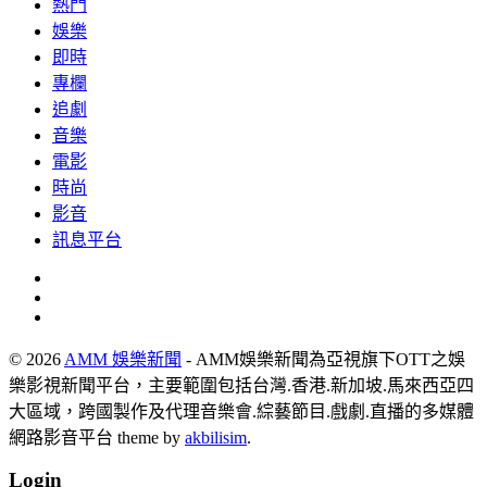
熱門
娛樂
即時
專欄
追劇
音樂
電影
時尚
影音
訊息平台
© 2026
AMM 娛樂新聞
- AMM娛樂新聞為亞視旗下OTT之娛
樂影視新聞平台，主要範圍包括台灣.香港.新加坡.馬來西亞四
大區域，跨國製作及代理音樂會.綜藝節目.戲劇.直播的多媒體
網路影音平台 theme by
akbilisim
.
Login