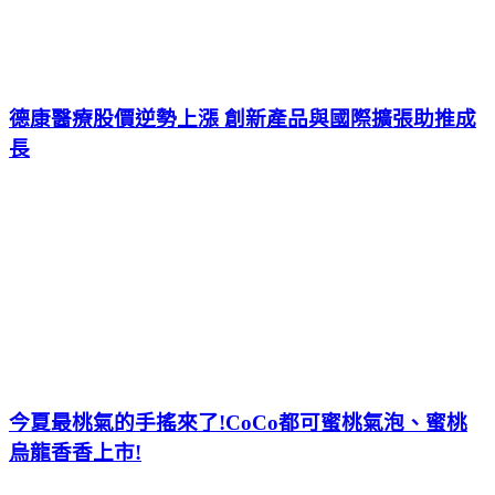
德康醫療股價逆勢上漲 創新產品與國際擴張助推成
長
今夏最桃氣的手搖來了!CoCo都可蜜桃氣泡、蜜桃
烏龍香香上市!