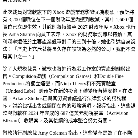
此次裁員對微軟旗下的 Xbox 遊戲業務影響尤為劇烈，預計將
有 3,200 個職位在下一個財政年度內遭到裁減，其中 1,600 個
職位已立即生效，其餘則將持續至 2027 財政年度。Xbox 執行
長 Asha Sharma 向員工表示，Xbox 的財務狀況難以持續，其
利潤率遠低於主要產業競爭對手的三到十倍。她也引述自身說
法：「歷史上充斥著將長久存在誤認為必然的公司，我們不會
是其中之一。」
除了大規模裁員，微軟也將進行遊戲工作室的資產剝離與出
售。Compulsion遊戲（Compulsion Games）和Double Fine
Productions將獨立運營，而Ninja Theory和不死實驗室
（Undead Labs）則預計在新的投資下轉變所有權安排。在法
國，Arkane Studios正與其勞資會議進行法律要求的諮詢程
序，討論包括出售或關閉在內的戰略選項。報導指出，這些調
整與微軟在 2024 年完成的 687 億美元動視暴雪（Activision
Blizzard）收購案，及其後續的成本整合努力有關。
微軟執行副總裁 Amy Coleman 指出，這些變革是為了在不斷