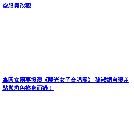
空服員改觀
為圓女團夢接演《陽光女子合唱團》 孫淑媚自曝差
點與角色擦身而過！