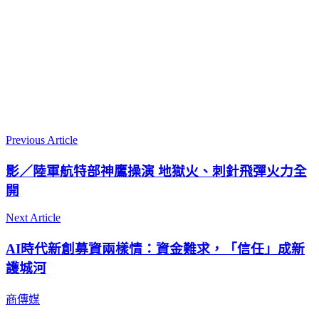
Previous Article
影／陸軍航特部神鷹操演 地獄火、刺針飛彈火力全
開
Next Article
AI時代新創募資兩樣情：資金難求，「信任」成新
護城河
商傳媒