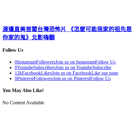
渡邊直美首闖台灣恐怖片 《怎麼可能我家的祖先是
你家的鬼》北影嗨翻
Follow Us
0
Instagram
Followers
Join us on Instagram
Follow Us
0
Youtube
Subscribers
Join us on Youtube
Subscribe
12k
Facebook
Likes
Join us on Facebook
Like our page
0
Pinterest
Followers
Join us on Pinterest
Follow Us
You May Also Like!
No Content Available