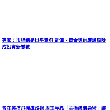
專家：市場總是出乎意料 能源、黃金與供應鏈風險
成投資新變數
曾在美搭飛機遭歧視 周玉琴靠「主播級溝通術」讓