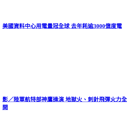
美國資料中心用電量冠全球 去年耗逾3000億度電
影／陸軍航特部神鷹操演 地獄火、刺針飛彈火力全
開