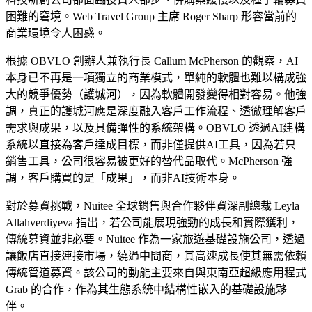
困難的窘境。Web Travel Group 主席 Roger Sharp 形容當前的
商業環境令人困惑。
根據 OBVLO 創辦人兼執行長 Callum McPherson 的觀察，AI
本身已不再是一項獨立的商業模式，單純的軟體也難以構成強
大的競爭優勢（護城河），因為軟體開發變得相對容易。他強
調，真正的護城河應是深度融入客戶工作流程、透徹理解客戶
需求與成果，以及具備彈性的系統架構。OBVLO 透過AI建構
系統以直接為客戶達成目標，而非僅提供AI工具，因為若只
銷售工具，公司很容易被更好的替代品取代。McPherson 強
調，客戶購買的是「成果」，而非AI技術本身。
對於募資挑戰，Nuitee 全球銷售與合作夥伴資深副總裁 Leyla
Allahverdiyeva 指出，若公司能展現強勁的成長和實際獲利，
傳統募資並非必要。Nuitee 作為一家旅遊基礎設施公司，透過
讓飯店直接連接市場，繞過中間商，其高速成長使其無需依賴
傳統管道募資。該公司的動能主要來自與東南亞超級應用程式
Grab 的合作，作為其生態系統中結構性嵌入的基礎設施夥
伴。