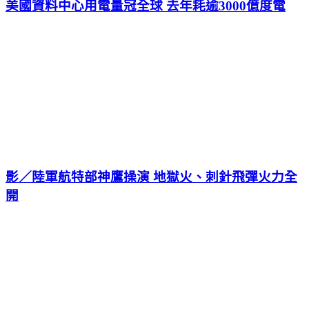
美國資料中心用電量冠全球 去年耗逾3000億度電
影／陸軍航特部神鷹操演 地獄火、刺針飛彈火力全
開