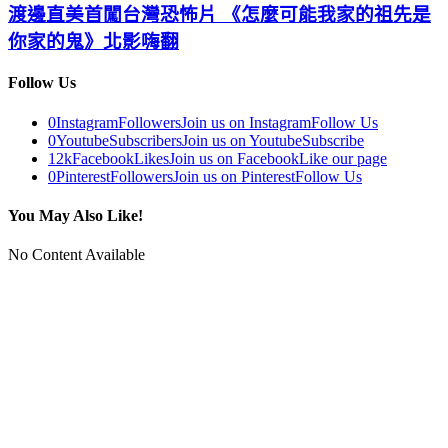
渡邊直美首闖台灣恐怖片 《怎麼可能我家的祖先是
你家的鬼》北影嗨翻
Follow Us
0
Instagram
Followers
Join us on Instagram
Follow Us
0
Youtube
Subscribers
Join us on Youtube
Subscribe
12k
Facebook
Likes
Join us on Facebook
Like our page
0
Pinterest
Followers
Join us on Pinterest
Follow Us
You May Also Like!
No Content Available