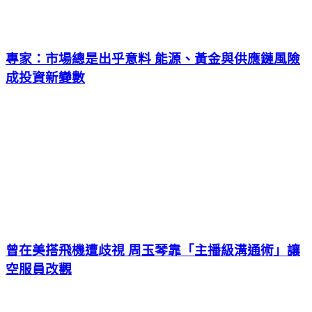
專家：市場總是出乎意料 能源、黃金與供應鏈風險
成投資新變數
曾在美搭飛機遭歧視 周玉琴靠「主播級溝通術」讓
空服員改觀