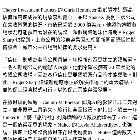
Thayer Investment Partners 的 Chris Hemmeter 對於資本追逐高
估值超高速成長的現象感到憂心，並以 SpaceX 為例，該公司
在營收微薄的情況下市值已超過 2,000 億美元，他認為這類市
場狀況可能預示著潛在的調整，類似網路泡沫化時期。Roger
Sharp 也提到，上市公司的股東容易因AI相關新聞而恐慌性拋
售股票，顯示公共市場對紀律的要求更高。
「信任」則成為老牌公司具備、年輕新創亟需建立的護城河。
一名AI新創公司的創辦人透露，他們希望被擁有 20 年歷史的
軟體公司收購，因為客戶信任需要透過既有品牌才能獲取。對
此，Roger Sharp 建議新創應專注於解決市場上的重大痛點，
並確保其經濟模式可行，以確保企業能存續發展。
在旅遊規劃領域，Callum McPherson 認為AI的影響並非二元對
立，並非搜尋工具消失、旅行社全面接管。他指出，過去一年
LinkedIn 上將「旅行社」列為職稱的人數反而增長了 25%，這
是一個值得深思的現象。Nuitee 的 Leyla Allahverdiyeva 也強
調，快速上線和整合旅遊庫存是關鍵變數，Nuitee 僅需數天，
遠勝於傳統業者數個月的時程。儘管如此，Leyla