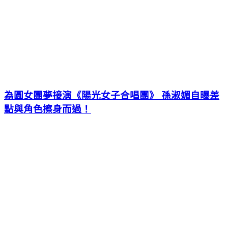
為圓女團夢接演《陽光女子合唱團》 孫淑媚自曝差
點與角色擦身而過！