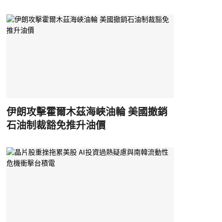
伊朗攻擊霍爾木茲海峽油輪 美國撤銷
石油制裁豁免推升油價