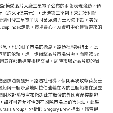
導，儘管南韓記憶體晶片大廠三星電子公布的財報表現強勁，預
韓元（約584億美元），連續第三季創下營運獲利紀
反倒引發三星電子與同業SK海力士股價下跌。美光
hip index走低。市場憂心，AI資料中心建置帶來的
 晶片的消息，也加劇了市場的擔憂。路透社報導指出，此
商的依賴，進一步衝擊晶片市場供需。而南韓 SK
）將於本週五在那斯達克掛牌交易，屆時市場對晶片股的胃
致國際油價飆升。路透社報導，伊朗再次攻擊荷莫茲
輸船與一艘沙烏地阿拉伯油輪在內的三艘船隻在過去
美國財政部隨後宣布撤銷此前頒發的外國資產控制辦
Control）許可，該許可曾允許伊朗在國際市場上銷售原油，此舉
 Group）分析師 Gregory Brew 指出，儘管伊