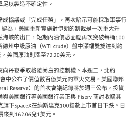
擊足以製造不確定性。
達成協議或「完成任務」，再次暗示可能採取軍事行
sh Young 認為，美國重新實施對伊朗的制裁是一次重大升
海峽的出口，短期內油價恐面臨再次突破每桶100
與西德州中級原油（WTI crude）盤中漲幅雙雙達到約
元，美國原油則漲至72.20美元。
應向丹麥爭取格陵蘭島的控制權。本週二，北約
袖會中公布了價值數百億美元的軍火交易。美國聯邦
ederal Reserve）的首次會議紀錄將於週三公布，投資
美國銀行等美國銀行業正與 Fiserv 商討收購其
斯克旗下SpaceX在納斯達克100指數上市首日下跌。日
到162.06兌1美元。