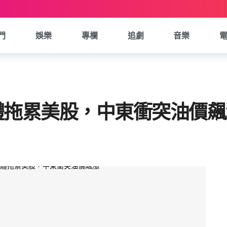
門
娛樂
專欄
追劇
音樂
體拖累美股，中東衝突油價飆