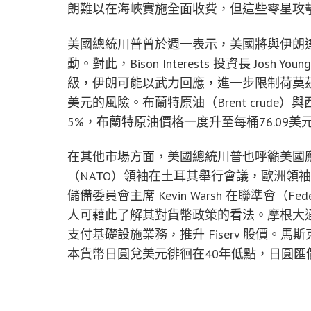
朗難以在海峽實施全面收費，但這些零星攻
美國總統川普曾於週一表示，美國將與伊朗
動。對此，Bison Interests 投資長 Jo
級，伊朗可能以武力回應，進一步限制荷莫茲
美元的風險。布蘭特原油（Brent crude）
5%，布蘭特原油價格一度升至每桶76.09美
在其他市場方面，美國總統川普也呼籲美國
（NATO）領袖在土耳其舉行會議，歐洲領
儲備委員會主席 Kevin Warsh 在聯準會（F
人可藉此了解其對貨幣政策的看法。摩根大通與
支付基礎設施業務，推升 Fiserv 股價。馬
本貨幣日圓兌美元徘徊在40年低點，日圓匯價來