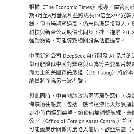
根據《The Economic Times》報
期4月至6月營業利益將成長19倍至89.4兆
錄，但市場期望過高，仍未能滿足投資人，
科技與新帝公司股價也同步下挫，拖累 PHLX c
強勁漲勢，可能導致相關股票估值過高。
中國新創公司 DeepSeek 自行開發 AI
舉可能降低中國對輝達與華為等主要晶片製造
海力士的美國存託憑證（U.S. listing
納量將面臨另一波考驗。
與此同時，中東地緣政治緊張局勢惡化，導
海峽過往船隻，包括一艘卡達液化天然氣運
24小時內遭到襲擊，迫使船隻調整航線。
公室（Office of Foreign Asset 
可能讓美伊關係再度陷入僵局。歐亞集團（Eurasia