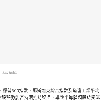
／本報資料庫
，標普500指數、那斯達克綜合指數及道瓊工業平均
念股漲勢能否持續抱持疑慮，導致半導體類股遭受沉