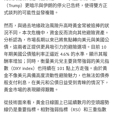
（Trump）更暗示與伊朗的停火已告終，使得雙方正
式談判的可能性益發複雜。
然而，與過去地緣政治風險升高時黃金常被追捧的狀
況不同，本次危機中，資金反而流向其他避險資產。
分析認為，市場長期以來已將焦點轉向美元與美國公
債，這兩者正提供更具吸引力的避險選項。目前 10
年期美國公債殖利率正逼近 4.6% 的水準，顯示其報
酬率增加；同時，衡量美元兌主要貨幣強弱的美元指
數（DXY index）也持續在 101 點上方走強。由於黃
金不像美元具備高度流動性避險魅力，也無法如債券
般支付利息，在美元和公債日益受到青睞的情況下，
黃金市場的表現顯得艱難。
從技術面來看，黃金日線圖上已延續數月的空頭趨勢
線仍是重要指標。相對強弱指標（RSI）和三重指數