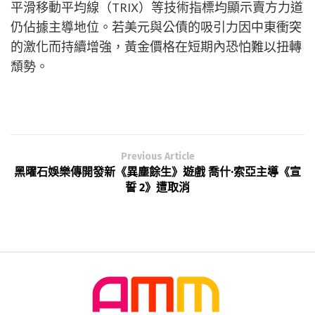
平滑移動平均線（TRIX）等技術指標均顯示賣方力道
仍佔據主導地位。若美元與公債的吸引力因中東衝突
的激化而持續增強，黃金價格在短期內恐怕難以扭轉
頹勢。
Previous Article
黑曜石娛樂傳開發新《異塵餘生》遊戲 喬什·索亞主導《宣
誓 2》遭取消