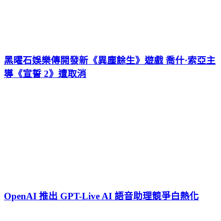
黑曜石娛樂傳開發新《異塵餘生》遊戲 喬什·索亞主
導《宣誓 2》遭取消
OpenAI 推出 GPT-Live AI 語音助理競爭白熱化