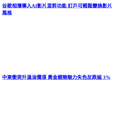
谷歌相簿導入AI影片混剪功能 訂戶可輕鬆變換影片
風格
中東衝突升溫油價漲 黃金避險魅力失色反跌逾 3%