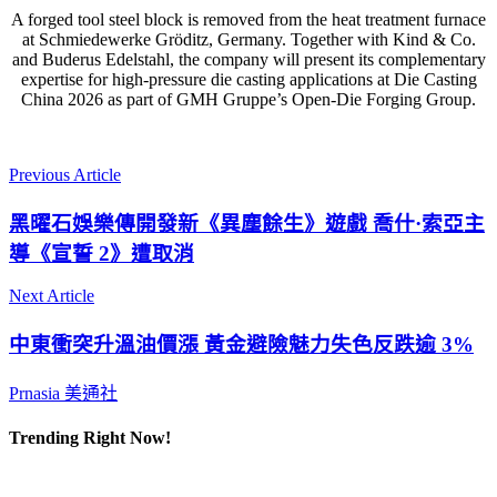
A forged tool steel block is removed from the heat treatment furnace
at Schmiedewerke Gröditz, Germany. Together with Kind & Co.
and Buderus Edelstahl, the company will present its complementary
expertise for high-pressure die casting applications at Die Casting
China 2026 as part of GMH Gruppe’s Open-Die Forging Group.
Previous Article
黑曜石娛樂傳開發新《異塵餘生》遊戲 喬什·索亞主
導《宣誓 2》遭取消
Next Article
中東衝突升溫油價漲 黃金避險魅力失色反跌逾 3%
Prnasia 美通社
Trending Right Now!