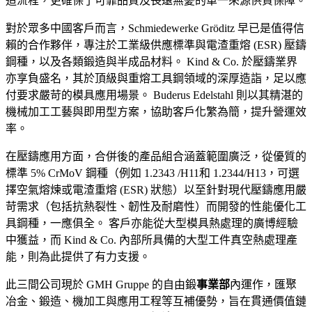
造流程，更確保了可靠品質及長遠無憂的單一來源供貨保障。
對於眾多中國客戶而言，Schmiedewerke Gröditz 早已是值得信
賴的合作夥伴，專注於工業級供應標準與電渣重熔 (ESR) 壓鑄
鋼種，以及各類鍛造與半成品材料。 Kind & Co. 於壓鑄業界
亦享負盛名，其於頂級與重熔工具鋼領域的深厚造詣，足以應
付要求嚴苛的模具應用場景。 Buderus Edelstahl 則以其精湛的
機械加工工藝與即用型方案，協助客戶化繁為簡，提升營運效
率。
在壓鑄應用方面，合併後的產品組合涵蓋範圍廣泛，從優質的
標準 5% CrMoV 鋼種（例如 1.2343 /H11和 1.2344/H13，可選
擇空氣熔煉或電渣重熔 (ESR) 狀態）以至針對現代壓鑄應用嚴
苛需求（包括抗熱裂性、韌性及耐磨性）而開發的性能優化工
具鋼種，一應俱全。 客戶亦能從大型模具熱處理的廣博經驗
中獲益，而 Kind & Co. 內部所具備的大型工件真空熱處理產
能，則為此提供了有力支援。
此三間公司現於 GMH Gruppe 的自由鍛
事業部
內運作，匯聚
冶金、鍛造、機加工與應用工程等互補優勢，旨在貫通價值鏈