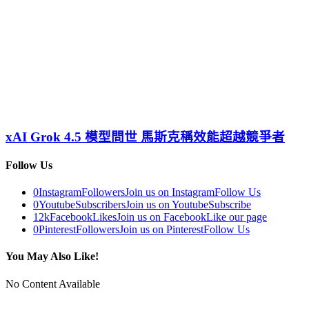
xAI Grok 4.5 模型問世 馬斯克稱效能超越競爭者
Follow Us
0
Instagram
Followers
Join us on Instagram
Follow Us
0
Youtube
Subscribers
Join us on Youtube
Subscribe
12k
Facebook
Likes
Join us on Facebook
Like our page
0
Pinterest
Followers
Join us on Pinterest
Follow Us
You May Also Like!
No Content Available