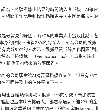
士認為，將驗證輸出結果的時間納入考量後，AI確實
AI相關工作比手動操作耗時更長，主因是每次AI的
據是最常見的原因，有43%的專業人士提及此點，甚
）或模型本身的限制。儘管83%的專業人士認為公司的數據
仍有高達90%的人表示，數據品質或碎片化問題限制
「驗證稅」（Verification Tax），意指AI輸出
，抵銷了AI帶來的效率節省。
5%的公司願意讓AI摘要盡職調查文件，但只有35%
AI在不同任務中的信任程度不一。
用也面臨類似挑戰。根據Sinch的研究，新加坡在
，功能超越基本聊天機器人）部署率最高，達72%的企
%的新加坡企業曾回滾或關閉已上線的AI客服Agent，此