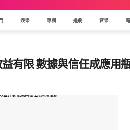
門
娛樂
專欄
追劇
音樂
效益有限 數據與信任成應用