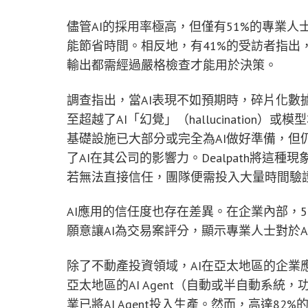
儘管AI的採用率極高，但僅有51%的專業人
能節省時間。相反地，有41%的受訪者指出，
輸出都需經過嚴格檢查才能用於決策。
調查指出，當AI表現不如預期時，碎片化數
至超越了AI「幻覺」（hallucination
基礎設施已大部分或完全為AI做好準備，但
了AI在其公司的影響力。Dealpath將這種現象稱為
若無法直接信任，團隊便需投入大量時間驗證
AI應用的信任度也存在差異。在企業內部，5
願意讓AI為交易案評分，顯示專業人士對於
除了不動產投資領域，AI在亞太地區的企業應
亞太地區的AI Agent（自動或半自動系統
業已將AI Agent投入生產。然而，高達82