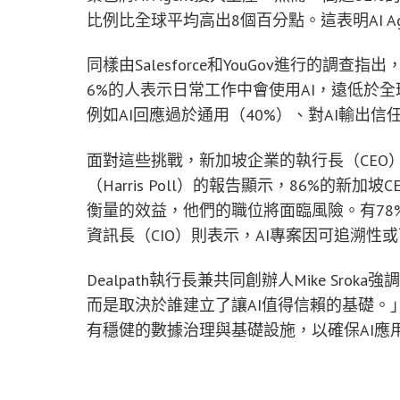
比例比全球平均高出8個百分點。這表明AI A
同樣由Salesforce和YouGov進行的
6%的人表示日常工作中會使用AI，遠低於
例如AI回應過於通用（40%）、對AI輸出信
面對這些挑戰，新加坡企業的執行長（CEO）們
（Harris Poll）的報告顯示，86%的新
衡量的效益，他們的職位將面臨風險。有78%的C
資訊長（CIO）則表示，AI專案因可追溯性
Dealpath執行長兼共同創辦人Mike Sr
而是取決於誰建立了讓AI值得信賴的基礎。
有穩健的數據治理與基礎設施，以確保AI應