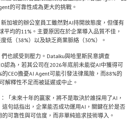
gent的可靠性成為更大的挑戰。
調查指出，新加坡的辦公室員工雖然對AI持開放態度，但僅有
全球平均的11%。主要原因在於企業導入品質不佳，
任度低（38%）以及缺乏商業脈絡（30%）。
也感受到壓力。Dataiku與哈里斯民意調查
加坡CEO認為，若其公司在2026年底前未能從AI中獲得可
EO擔憂AI Agent可能引發法律風險，而88%的
或可解釋性不足而被延遲或中止。
oka強調：「未來十年的贏家，將不是取決於誰採用了AI，
」這句話指出，企業能否成功運用AI，關鍵在於是否
用的可靠性與可信度，而非單純追求技術導入。