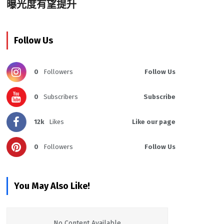
曝光度有望提升
Follow Us
0
Followers
Follow Us
0
Subscribers
Subscribe
12k
Likes
Like our page
0
Followers
Follow Us
You May Also Like!
No Content Available