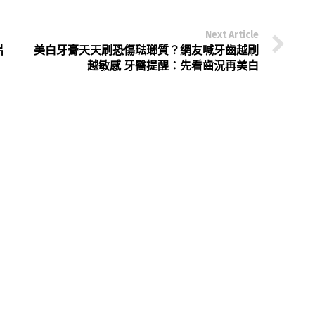
Next Article
片
美白牙膏天天刷恐傷琺瑯質？網友喊牙齒越刷
越敏感 牙醫提醒：先看齒況再美白