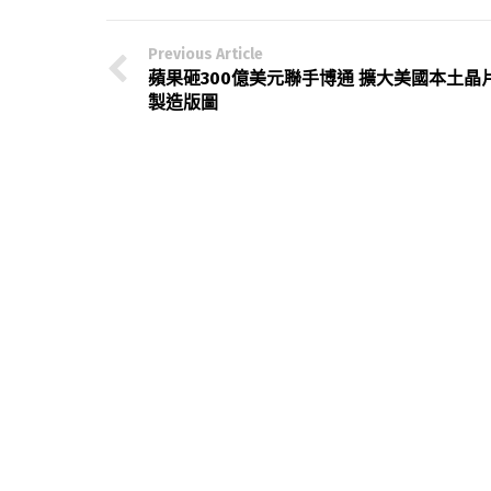
Previous Article
蘋果砸300億美元聯手博通 擴大美國本土晶
製造版圖