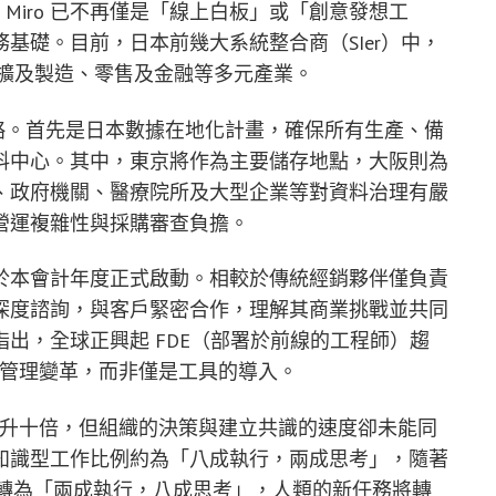
表示，Miro 已不再僅是「線上白板」或「創意發想工
基礎。目前，日本前幾大系統整合商（SIer）中，
已擴及製造、零售及金融等多元產業。
大新策略。首先是日本數據在地化計畫，確保所有生產、備
料中心。其中，東京將作為主要儲存地點，大阪則為
、政府機關、醫療院所及大型企業等對資料治理有嚴
營運複雜性與採購審查負擔。
於本會計年度正式啟動。相較於傳統經銷夥伴僅負責
深度諮詢，與客戶緊密合作，理解其商業挑戰並共同
出，全球正興起 FDE（部署於前線的工程師）趨
共同管理變革，而非僅是工具的導入。
力提升十倍，但組織的決策與建立共識的速度卻未能同
知識型工作比例約為「八成執行，兩成思考」，隨著
反轉為「兩成執行，八成思考」，人類的新任務將轉