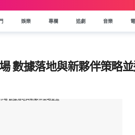
門
娛樂
專欄
追劇
音樂
在地市場 數據落地與新夥伴策略