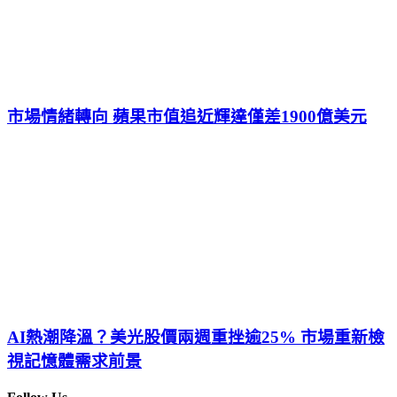
市場情緒轉向 蘋果市值追近輝達僅差1900億美元
AI熱潮降溫？美光股價兩週重挫逾25% 市場重新檢
視記憶體需求前景