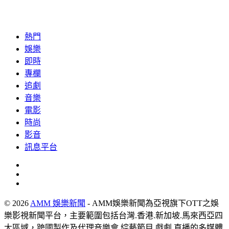
熱門
娛樂
即時
專欄
追劇
音樂
電影
時尚
影音
訊息平台
© 2026
AMM 娛樂新聞
- AMM娛樂新聞為亞視旗下OTT之娛
樂影視新聞平台，主要範圍包括台灣.香港.新加坡.馬來西亞四
大區域，跨國製作及代理音樂會.綜藝節目.戲劇.直播的多媒體