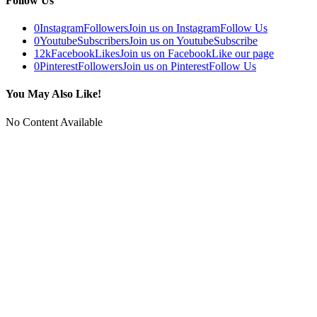
Follow Us
0
Instagram
Followers
Join us on Instagram
Follow Us
0
Youtube
Subscribers
Join us on Youtube
Subscribe
12k
Facebook
Likes
Join us on Facebook
Like our page
0
Pinterest
Followers
Join us on Pinterest
Follow Us
You May Also Like!
No Content Available