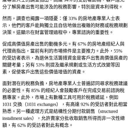
分了解房產出售可能涉及的稅務影響，特別是資本利得稅。
然而，調查也揭露一項隱憂：僅 33% 的房地產專業人士表
示，他們的客戶能夠獨立且自信地做出複雜的財務或稅務規劃
決策。這顯示在財富管理過程中，專業諮詢的重要性。
促成高價值房產出售的動機多元。有 67% 的房地產經紀人與
代理商指出，當前有利的市場條件是主要推力。此外，55%
的受訪者表示，為退休生活籌措資金是客戶出售高價值房產的
關鍵考量；另有 53% 則提及繼承規劃或生活方式改變等因
素，促使客戶出售這些價值增值的資產。
面對潛在的稅務負擔，房地產專業人士普遍認同尋求稅務建議
的必要性。有 85% 的經紀人會鼓勵客戶在完成交易前諮詢稅
務專家。此外，市場上有數種工具可用於稅務遞延，例如
1031 交換（1031 exchanges），有高達 92% 的受訪者對此相當
熟悉。另一種處理方式是結構性分期付款銷售（structured
installment sales），允許賣家分批收取銷售所得而非一次性總
額，有 62% 的受訪者對此有概念。