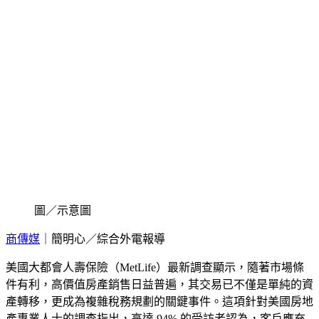
圖／示意圖
商傳媒
｜簡明心／綜合外電報導
美國大都會人壽保險（MetLife）最新調查顯示，隨著市場條
件有利，高價值房產銷售日益普遍，其交易已不僅是單純的資
產轉移，更成為複雜稅務規劃的關鍵事件。這項針對美國房地
產專業人士的調查指出，高達 94% 的受訪者認為，客戶應充