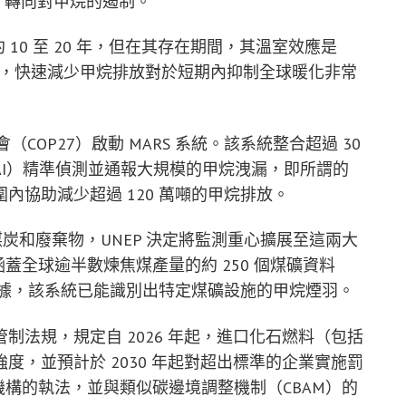
）轉向對甲烷的遏制。
10 至 20 年，但在其存在期間，其溫室效應是
）。因此，快速減少甲烷排放對於短期內抑制全球暖化非常
大會（COP27）啟動 MARS 系統。該系統整合超過 30
I）精準偵測並通報大規模的甲烷洩漏，即所謂的
內協助減少超過 120 萬噸的甲烷排放。
煤炭和廢棄物，UNEP 決定將監測重心擴展至這兩大
涵蓋全球逾半數煉焦煤產量的約 250 個煤礦資料
測數據，該系統已能識別出特定煤礦設施的甲烷煙羽。
放管制法規，規定自 2026 年起，進口化石燃料（包括
，並預計於 2030 年起對超出標準的企業實施罰
機構的執法，並與類似碳邊境調整機制（CBAM）的