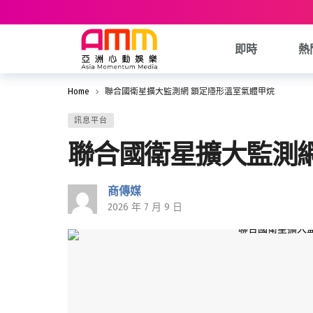
即時
熱
Home
聯合國衛星擴大監測網 鎖定隱形溫室氣體甲烷
訊息平台
聯合國衛星擴大監測網
商傳媒
2026 年 7 月 9 日