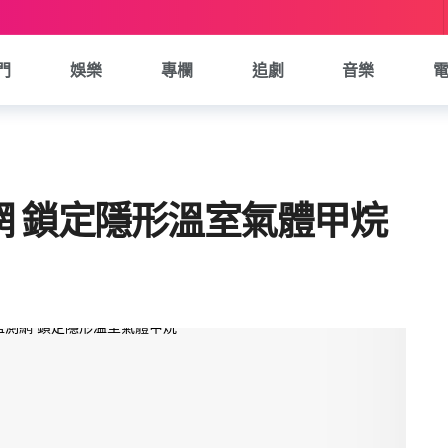
門
娛樂
專欄
追劇
音樂
 鎖定隱形溫室氣體甲烷