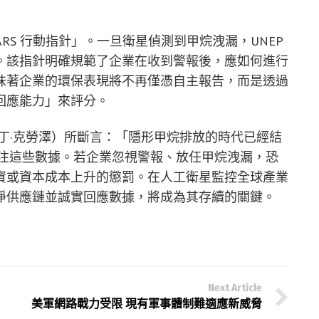
MARS 行動指針」。一旦衛星偵測到甲烷洩漏，UNEP
。該指針明確規範了企業在收到警報後，應如何進行
味著企業的環保表現將不再僅憑自主報告，而是透過
回應能力」來評分。
ause（馬丁·克勞澤）所斷言：「隱形甲烷排放的時代已經結
切關注這些數據。若企業忽視警報、放任甲烷洩漏，恐
資或資本成本上升的懲罰。在人工衛星監控全球產業
淨供應鏈並誠實回應數據，將成為其存續的關鍵。
Next Article
美軍網路戰力受限 現有軍事體制難適應新威脅