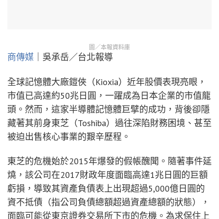
圖／本報資料庫
商傳媒
｜吳承岳／台北報導
全球記憶體大廠鎧俠（Kioxia）近年股價表現亮眼，
市值已高達約50兆日圓，一躍成為日本企業的市值龍
頭。然而，這家半導體記憶體巨擘的成功，背後卻隱
藏著其前身東芝（Toshiba）過往深陷財務困境、甚至
被迫出售核心事業的艱辛歷程。
東芝的危機始於2015年爆發的假帳醜聞。隨著事件延
燒，該公司在2017財政年度面臨高達1兆日圓的巨額
虧損，導致其資產負債表上出現超過5,000億日圓的
資不抵債（指公司負債總額超過資產總額的狀態），
面臨可能從東京證券交易所下市的危機。為求保住上