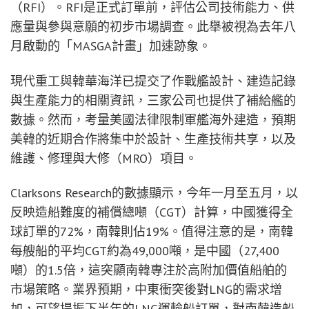
（RFI）。RFI是正式訂單前，評估公司技術能力、供
應量與參與意願的初步市場調查。此舉被視為去年八
月啟動的「MASGA計畫」加速跡象。
現代重工與韓華海洋已提交了作戰艦設計、建造記錄
與生產能力的相關資訊，三家公司也提供了補給艦的
數據。然而，考量美國法律限制軍艦海外建造，預期
美韓的近期合作將集中於設計、生產技術共享，以及
維護、修理與大修（MRO）項目。
Clarksons Research的數據顯示，今年一月至五月，以
反映造船難度的補償總噸（CGT）計算，中國獲得全
球訂單的72%，南韓則佔19%。值得注意的是，南韓
每艘船的平均CGT約為49,000噸，是中國（27,400
噸）的1.5倍，這突顯南韓專注於高附加價值船舶的
市場策略。業界預期，中東衝突後對LNG的需求增
加，可望提振下半年的LNG運輸船訂單，對南韓造船