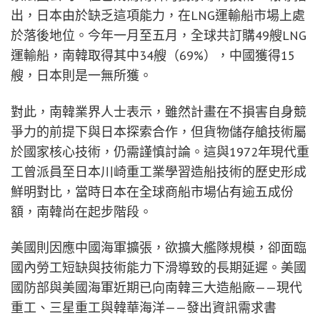
出，日本由於缺乏這項能力，在LNG運輸船市場上處
於落後地位。今年一月至五月，全球共訂購49艘LNG
運輸船，南韓取得其中34艘（69%），中國獲得15
艘，日本則是一無所獲。
對此，南韓業界人士表示，雖然計畫在不損害自身競
爭力的前提下與日本探索合作，但貨物儲存艙技術屬
於國家核心技術，仍需謹慎討論。這與1972年現代重
工曾派員至日本川崎重工業學習造船技術的歷史形成
鮮明對比，當時日本在全球商船市場佔有逾五成份
額，南韓尚在起步階段。
美國則因應中國海軍擴張，欲擴大艦隊規模，卻面臨
國內勞工短缺與技術能力下滑導致的長期延遲。美國
國防部與美國海軍近期已向南韓三大造船廠——現代
重工、三星重工與韓華海洋——發出資訊需求書