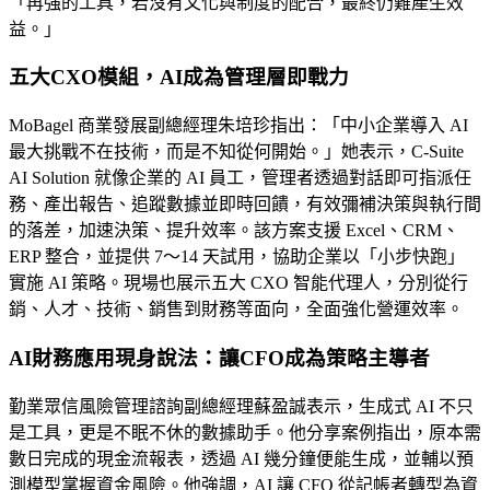
「再強的工具，若沒有文化與制度的配合，最終仍難產生效
益。」
五大CXO模組，AI成為管理層即戰力
MoBagel 商業發展副總經理朱培珍指出：「中小企業導入 AI
最大挑戰不在技術，而是不知從何開始。」她表示，C‑Suite
AI Solution 就像企業的 AI 員工，管理者透過對話即可指派任
務、產出報告、追蹤數據並即時回饋，有效彌補決策與執行間
的落差，加速決策、提升效率。該方案支援 Excel、CRM、
ERP 整合，並提供 7～14 天試用，協助企業以「小步快跑」
實施 AI 策略。現場也展示五大 CXO 智能代理人，分別從行
銷、人才、技術、銷售到財務等面向，全面強化營運效率。
AI財務應用現身說法：讓CFO成為策略主導者
勤業眾信風險管理諮詢副總經理蘇盈誠表示，生成式 AI 不只
是工具，更是不眠不休的數據助手。他分享案例指出，原本需
數日完成的現金流報表，透過 AI 幾分鐘便能生成，並輔以預
測模型掌握資金風險。他強調，AI 讓 CFO 從記帳者轉型為資