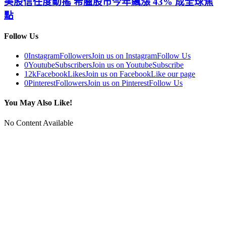
美股信任度動搖 希臘股市今年飆漲 43% 成全球焦
點
Follow Us
0
Instagram
Followers
Join us on Instagram
Follow Us
0
Youtube
Subscribers
Join us on Youtube
Subscribe
12k
Facebook
Likes
Join us on Facebook
Like our page
0
Pinterest
Followers
Join us on Pinterest
Follow Us
You May Also Like!
No Content Available