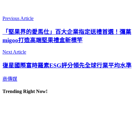
Previous Article
「堅果界的愛⾺仕」百⼤企業指定送禮⾸選！彌菓
migoo打造⾼端堅果禮盒新標竿
Next Article
復星國際富時羅素ESG評分領先全球行業平均水準
商傳媒
Trending Right Now!