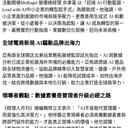
活動開場MoBagel 營運總經理 佘聿甯 以「迎接 AI 行動藍圖，
Lead with AI中小企業的轉型起手式」為題致詞。他強調，中
小企業面對劇變的市場與競爭壓力，更應善用生成式 AI 和數
據決策，從小處著手、以決策為起點，讓 AI 成為轉型的第一
步、最務實的行動指南，掌握數位化契機、迎向未來商機。
全球電商新局 AI驅動品牌出海力
亞馬遜全球開店北美站業務拓展總監邱試光指出，AI 與數據
分析已成企業拓展海外市場的必備能力。亞馬遜透過 AI 選品
與全球物流優化，協助品牌精準切入智慧家居、健康、戶外用
品等高潛力品類。他強調，AI 能降低試錯成本、加快出海步
伐，結合跨境數據與本地化行銷，助力企業打造全球競爭力。
領導者觀點：數據素養是管理者升級必經之路
《經理人月刊》總編輯齊立文表示：「AI不是取代管理層，
而是強化其決策力。」他呼籲企業領導者必須具備數據素養與
跨部門協作的能力，才能真正發揮AI的價值。他也提醒：