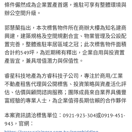
條件儼然成為企業置產首選，進駐可享有整體環境與
辦公空間升級。
郭慧蘭指出，本次標售物件所在商辦大樓為知名建商
興建，建築規格及空間規劃合宜、物業管理及公設配
置完善，整體進駐率居區域之冠；此次標售物件面積
合計約549坪，為近期稀有釋出，企業自用與投資置
產皆宜，兼具增值潛力與保值性。
睿星科技地產為方睿科技子公司，專注於商用/工業
不動產租售代理與公開標售、投資策略與資產活化評
估、估價與顧問諮詢服務；團隊成員來自業界具備豐
富經驗的專業人士，為企業值得長期信賴的合作夥伴
本案資訊請洽標售單位：0921-923-304或0919-451-
943，官網：
https://www.raisingre.com.tw/openbidding