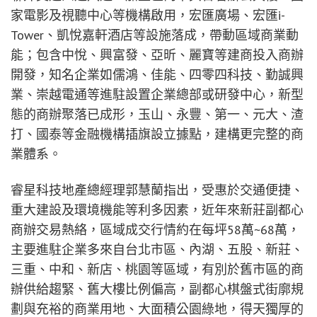
家電影及視聽中心等機構啟用，宏匯廣場、宏匯i-
Tower、凱悅嘉軒酒店等設施落成，帶動區域商業動
能；包含中悅、興富發、亞昕、麗寶等建商投入商辦
開發，知名企業如儒鴻、佳能、四零四科技、勤誠興
業、崇越電通等進駐設置企業總部或研發中心，新型
態的商辦聚落已成形，玉山、永豐、第一、元大、渣
打、國泰等金融機構插旗設立據點，建構更完整的商
業體系。
睿星科技地產總經理郭慧蘭指出，受惠於交通便捷、
重大建設及環境機能等利多因素，近年來新莊副都心
商辦交易熱絡，區域成交行情約在每坪58萬~68萬，
主要進駐企業多來自台北市區、內湖、五股、新莊、
三重、中和、新店、桃園等區域，有別於舊市區的商
辦供給趨緊、舊大樓比例偏高，副都心棋盤式街廓規
劃與充裕的商業用地、大面積公園綠地，得天獨厚的