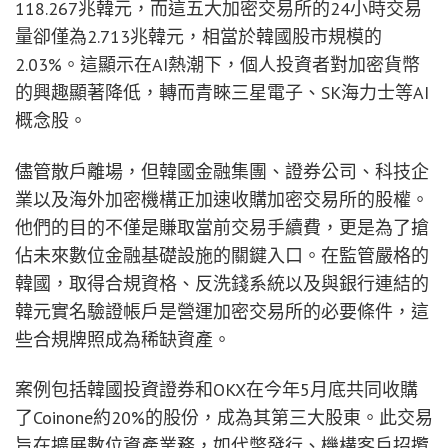
118.267兆韓元，而這五大加密交易所的24小時交易
量卻僅為2.713兆韓元，相當於韓國股市規模的
2.03%。這顯示在AI熱潮下，個人投資者對加密貨幣
的興趣顯著降低，轉而青睞三星電子、SK海力士等AI
概念股。
儘管散戶離場，但韓國金融集團、證券公司、科技企
業以及海外加密機構正加速收購加密交易所的股權。
他們的目的不僅是賺取當前交易手續費，更是為了搶
佔未來數位金融基礎設施的關鍵入口。在監管嚴格的
韓國，取得合規資格、反洗錢系統以及與銀行連結的
韓元實名驗證帳戶是營運加密交易所的必要條件，這
些合規牌照成為稀缺資產。
案例包括韓國投資證券和OKX在今年5月底共同收購
了Coinone約20%的股份，成為其第三大股東。此交易
旨在擴展數位資產業務，如代幣發行、機構客戶招攬