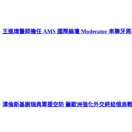
王進瑋醫師擔任 AMS 國際論壇 Moderator 串聯
澤倫斯基謝瑞典軍援空防 籲歐洲強化外交終結俄烏