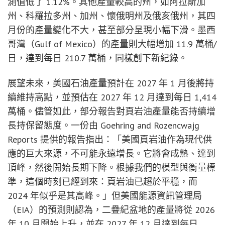
測值低了 1.12%。其他產量較高的州，如阿拉斯加
州、科羅拉多州、加州、懷俄明州及俄亥俄州，其四
月份的產量變化不大，甚至部分呈現小幅下滑。墨西
哥灣（Gulf of Mexico）的產量則大幅增加 11.9 萬桶/
日，達到每日 210.7 萬桶，同樣創下新紀錄。
展望未來，美國石油產量預計在 2027 年 1 月後將持
續維持高點，並預估在 2027 年 12 月達到每日 1,414
萬桶。儘管如此，部分報告對頁岩油產量能否持續增
長持保留態度。一份由 Goehring and Rozencwajg
Reports 提供的報告指出：「美國頁岩油作為現代供
應的巨大來源，不可能永遠增長。它將會成熟、達到
頂峰，然後開始長期下降。根據我們的模型與衡量標
準，這個時刻已經到來：頁岩油已趨於平穩，而
2024 年似乎是其高峰。」但美國能源資訊管理局
（EIA）的預測則認為，二疊紀盆地的產量將從 2026
年 10 月開始上升，並在 2027 年 12 月達到每日