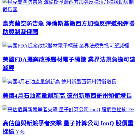
烏克蘭空防告急 澤倫斯基籲西方加強反彈道飛彈援
助與制裁俄國
美國FDA提案改採醫材電子標籤 業界法規負擔可望
減輕
美國4月石油產量創新高 德州新墨西哥州領銜增長
高估值與新競爭者夾擊 量子計算公司 IonQ 股價重
挫逾 7%