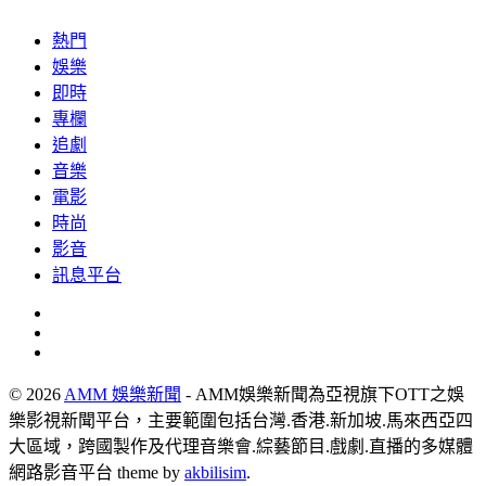
熱門
娛樂
即時
專欄
追劇
音樂
電影
時尚
影音
訊息平台
© 2026
AMM 娛樂新聞
- AMM娛樂新聞為亞視旗下OTT之娛
樂影視新聞平台，主要範圍包括台灣.香港.新加坡.馬來西亞四
大區域，跨國製作及代理音樂會.綜藝節目.戲劇.直播的多媒體
網路影音平台 theme by
akbilisim
.