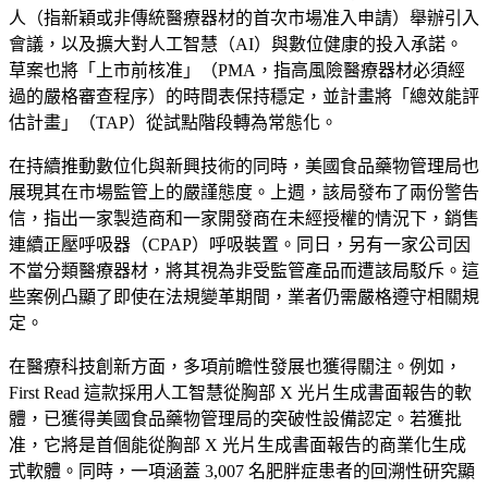
人（指新穎或非傳統醫療器材的首次市場准入申請）舉辦引入
會議，以及擴大對人工智慧（AI）與數位健康的投入承諾。
草案也將「上市前核准」（PMA，指高風險醫療器材必須經
過的嚴格審查程序）的時間表保持穩定，並計畫將「總效能評
估計畫」（TAP）從試點階段轉為常態化。
在持續推動數位化與新興技術的同時，美國食品藥物管理局也
展現其在市場監管上的嚴謹態度。上週，該局發布了兩份警告
信，指出一家製造商和一家開發商在未經授權的情況下，銷售
連續正壓呼吸器（CPAP）呼吸裝置。同日，另有一家公司因
不當分類醫療器材，將其視為非受監管產品而遭該局駁斥。這
些案例凸顯了即使在法規變革期間，業者仍需嚴格遵守相關規
定。
在醫療科技創新方面，多項前瞻性發展也獲得關注。例如，
First Read 這款採用人工智慧從胸部 X 光片生成書面報告的軟
體，已獲得美國食品藥物管理局的突破性設備認定。若獲批
准，它將是首個能從胸部 X 光片生成書面報告的商業化生成
式軟體。同時，一項涵蓋 3,007 名肥胖症患者的回溯性研究顯