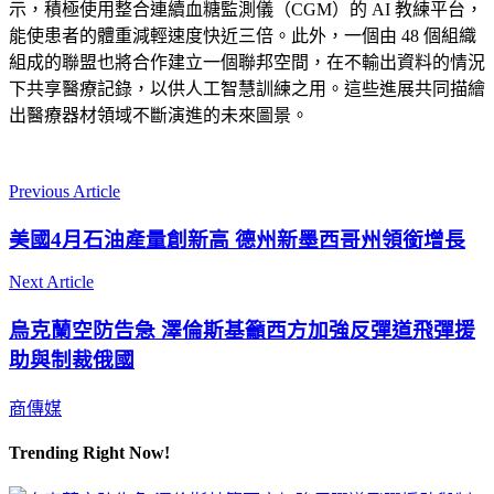
示，積極使用整合連續血糖監測儀（CGM）的 AI 教練平台，
能使患者的體重減輕速度快近三倍。此外，一個由 48 個組織
組成的聯盟也將合作建立一個聯邦空間，在不輸出資料的情況
下共享醫療記錄，以供人工智慧訓練之用。這些進展共同描繪
出醫療器材領域不斷演進的未來圖景。
Previous Article
美國4月石油產量創新高 德州新墨西哥州領銜增長
Next Article
烏克蘭空防告急 澤倫斯基籲西方加強反彈道飛彈援
助與制裁俄國
商傳媒
Trending Right Now!