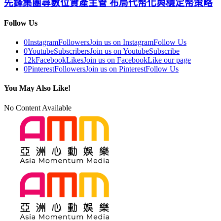
先鋒集團尋數位資產主管 布局代幣化與穩定幣策略
Follow Us
0
Instagram
Followers
Join us on Instagram
Follow Us
0
Youtube
Subscribers
Join us on Youtube
Subscribe
12k
Facebook
Likes
Join us on Facebook
Like our page
0
Pinterest
Followers
Join us on Pinterest
Follow Us
You May Also Like!
No Content Available