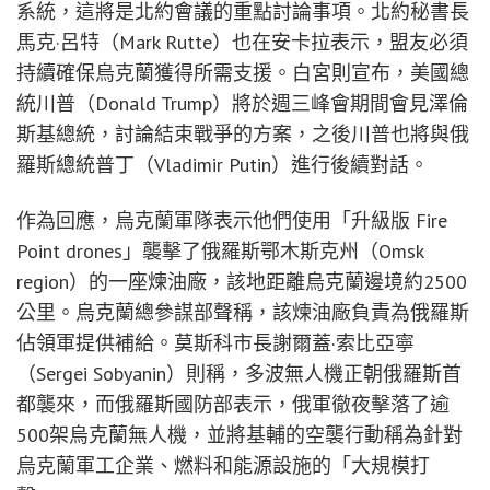
系統，這將是北約會議的重點討論事項。北約秘書長
馬克·呂特（Mark Rutte）也在安卡拉表示，盟友必須
持續確保烏克蘭獲得所需支援。白宮則宣布，美國總
統川普（Donald Trump）將於週三峰會期間會見澤倫
斯基總統，討論結束戰爭的方案，之後川普也將與俄
羅斯總統普丁（Vladimir Putin）進行後續對話。
作為回應，烏克蘭軍隊表示他們使用「升級版 Fire
Point drones」襲擊了俄羅斯鄂木斯克州（Omsk
region）的一座煉油廠，該地距離烏克蘭邊境約2500
公里。烏克蘭總參謀部聲稱，該煉油廠負責為俄羅斯
佔領軍提供補給。莫斯科市長謝爾蓋·索比亞寧
（Sergei Sobyanin）則稱，多波無人機正朝俄羅斯首
都襲來，而俄羅斯國防部表示，俄軍徹夜擊落了逾
500架烏克蘭無人機，並將基輔的空襲行動稱為針對
烏克蘭軍工企業、燃料和能源設施的「大規模打