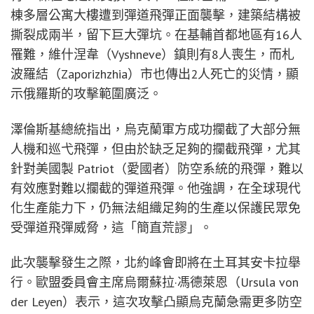
棟多層公寓大樓遭到彈道飛彈正面襲擊，建築結構被
撕裂成兩半，留下巨大彈坑。在基輔首都地區有16人
罹難，維什涅韋（Vyshneve）鎮則有8人喪生，而札
波羅結（Zaporizhzhia）市也傳出2人死亡的災情，顯
示俄羅斯的攻擊範圍廣泛。
澤倫斯基總統指出，烏克蘭軍方成功攔截了大部分無
人機和巡弋飛彈，但由於缺乏足夠的攔截飛彈，尤其
針對美國製 Patriot（愛國者）防空系統的飛彈，難以
有效應對難以攔截的彈道飛彈。他強調，在全球現代
化生產能力下，仍無法組織足夠的生產以保護民眾免
受彈道飛彈威脅，這「簡直荒謬」。
此次襲擊發生之際，北約峰會即將在土耳其安卡拉舉
行。歐盟委員會主席烏爾蘇拉·馮德萊恩（Ursula von
der Leyen）表示，這次攻擊凸顯烏克蘭急需更多防空