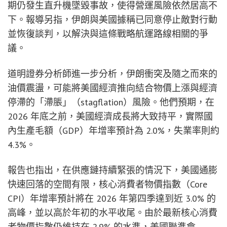
期仍發生直升機墜毀事故，使得營運風險依然居高不
下。報導另指，伊朗與美國據稱已同意停止敵對行動
並恢復談判，以解決與這條戰略航運路線相關的爭
議。
道明證券分析師進一步分析，伊朗衝突及隨之而來的
油價震盪，可能將美國經濟推向結合物價上漲與經濟
停滯的「滯脹」（stagflation）風險。他們預期，在
2026 年底之前，美國經濟成長將大致持平，實際國
內生產毛額（GDP）年增率預計為 2.0%，失業率則約
4.3%。
報告也指出，在供應鏈持續緊張的情況下，美國通膨
快速回落的空間有限，核心消費者物價指數（Core
CPI）年增率預計將在 2026 年第四季達到近 3.0% 的
高峰，並以高於年初的水平收尾。由於最新核心消費
者物價指數仍維持在 2.9% 的水準，美國聯準會