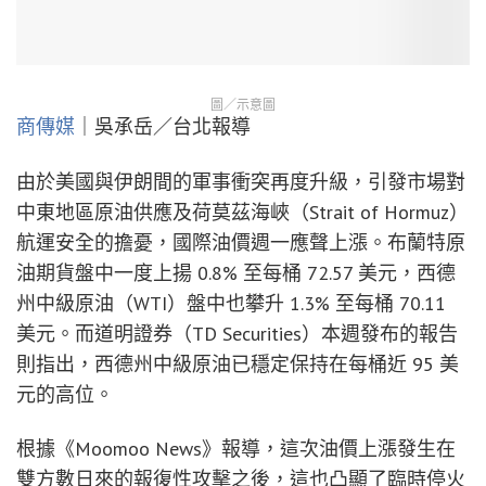
圖／示意圖
商傳媒
｜吳承岳／台北報導
由於美國與伊朗間的軍事衝突再度升級，引發市場對
中東地區原油供應及荷莫茲海峽（Strait of Hormuz）
航運安全的擔憂，國際油價週一應聲上漲。布蘭特原
油期貨盤中一度上揚 0.8% 至每桶 72.57 美元，西德
州中級原油（WTI）盤中也攀升 1.3% 至每桶 70.11
美元。而道明證券（TD Securities）本週發布的報告
則指出，西德州中級原油已穩定保持在每桶近 95 美
元的高位。
根據《Moomoo News》報導，這次油價上漲發生在
雙方數日來的報復性攻擊之後，這也凸顯了臨時停火