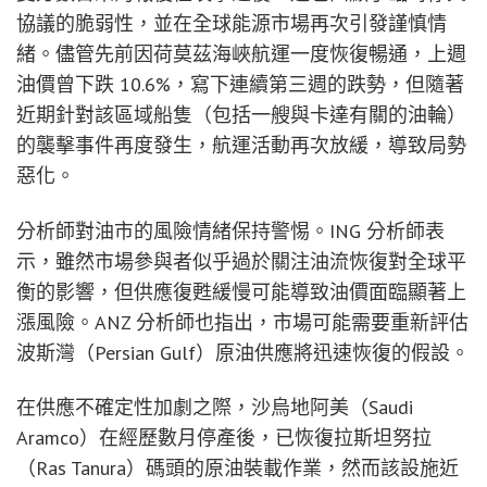
協議的脆弱性，並在全球能源市場再次引發謹慎情
緒。儘管先前因荷莫茲海峽航運一度恢復暢通，上週
油價曾下跌 10.6%，寫下連續第三週的跌勢，但隨著
近期針對該區域船隻（包括一艘與卡達有關的油輪）
的襲擊事件再度發生，航運活動再次放緩，導致局勢
惡化。
分析師對油市的風險情緒保持警惕。ING 分析師表
示，雖然市場參與者似乎過於關注油流恢復對全球平
衡的影響，但供應復甦緩慢可能導致油價面臨顯著上
漲風險。ANZ 分析師也指出，市場可能需要重新評估
波斯灣（Persian Gulf）原油供應將迅速恢復的假設。
在供應不確定性加劇之際，沙烏地阿美（Saudi
Aramco）在經歷數月停產後，已恢復拉斯坦努拉
（Ras Tanura）碼頭的原油裝載作業，然而該設施近