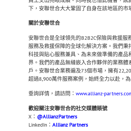
員工交出亮眼成績。同時我也借此機會，感謝
下，安聯世合大大鞏固了自身在該地區的市
關於安聯世合
安聯世合是全球領先的B2B2C保險與救援
服務及救援保障的全球化解決方案。我們秉
科技與貼心服務兼具、為未來做準備的產品
界。我們的產品無縫嵌入合作夥伴的業務體
戶。安聯世合業務遍及73個市場，擁有22,
超過8,900萬件服務案例，始終全力以赴
垂詢詳情，請訪問：
www.allianz-partners.co
歡迎關注安聯世合的社交媒體賬號
X：
@AllianzPartners
LinkedIn：
Allianz Partners