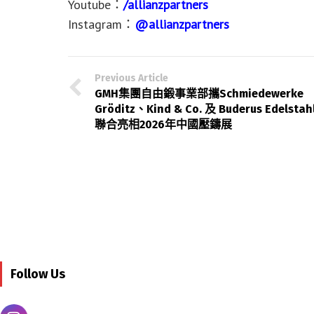
Youtube：
/allianzpartners
Instagram：
@allianzpartners
Previous Article
GMH集團自由鍛事業部攜Schmiedewerke
Gröditz、Kind & Co. 及 Buderus Edelstah
聯合亮相2026年中國壓鑄展
Follow Us