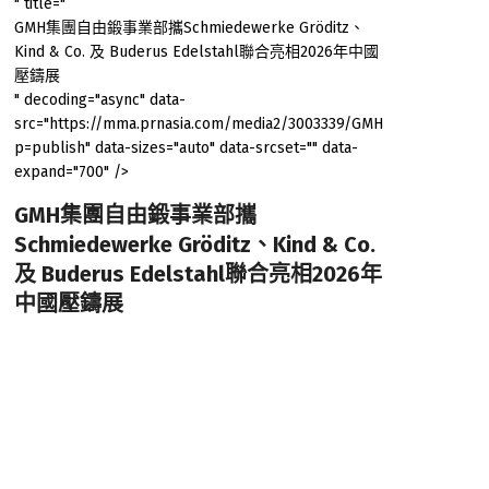
" title="
GMH集團自由鍛事業部攜Schmiedewerke Gröditz、
Kind & Co. 及 Buderus Edelstahl聯合亮相2026年中國
壓鑄展
" decoding="async" data-
src="https://mma.prnasia.com/media2/3003339/GMH_Gruppe_Logo
p=publish" data-sizes="auto" data-srcset="" data-
expand="700" />
GMH集團自由鍛事業部攜
Schmiedewerke Gröditz、Kind & Co.
及 Buderus Edelstahl聯合亮相2026年
中國壓鑄展