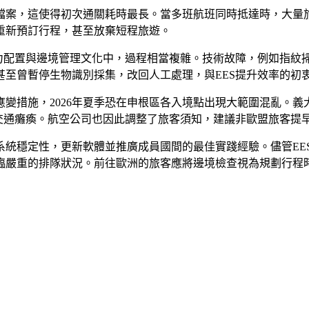
檔案，這使得初次通關耗時最長。當多班航班同時抵達時，大量
重新預訂行程，甚至放棄短程旅遊。
人力配置與邊境管理文化中，過程相當複雜。技術故障，例如指
至曾暫停生物識別採集，改回人工處理，與EES提升效率的初
變措施，2026年夏季恐在申根區各入境點出現大範圍混亂。
免交通癱瘓。航空公司也因此調整了旅客須知，建議非歐盟旅客提
下已承諾優化系統穩定性，更新軟體並推廣成員國間的最佳實踐經驗。
臨嚴重的排隊狀況。前往歐洲的旅客應將邊境檢查視為規劃行程