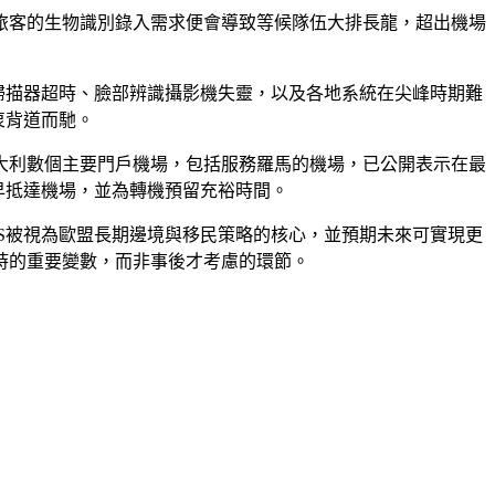
旅客的生物識別錄入需求便會導致等候隊伍大排長龍，超出機場
紋掃描器超時、臉部辨識攝影機失靈，以及各地系統在尖峰時期難
衷背道而馳。
義大利數個主要門戶機場，包括服務羅馬的機場，已公開表示在最
早抵達機場，並為轉機預留充裕時間。
儘管EES被視為歐盟長期邊境與移民策略的核心，並預期未來可實現更
時的重要變數，而非事後才考慮的環節。