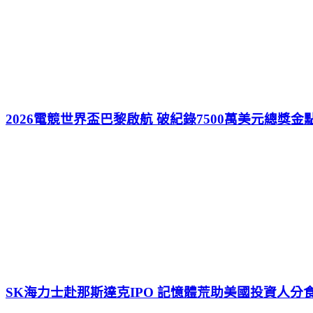
2026電競世界盃巴黎啟航 破紀錄7500萬美元總獎金
SK海力士赴那斯達克IPO 記憶體荒助美國投資人分