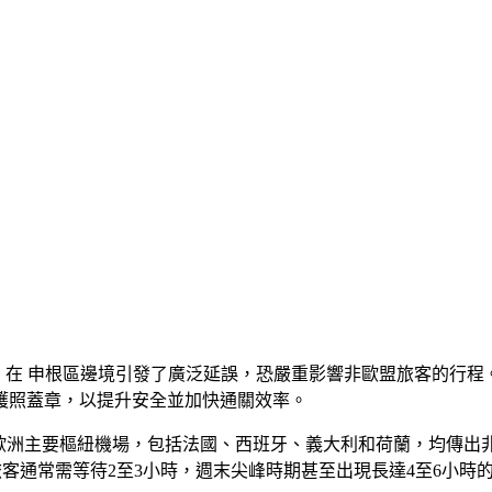
在 申根區邊境引發了廣泛延誤，恐嚴重影響非歐盟旅客的行程。該系
護照蓋章，以提升安全並加快通關效率。
用後，多個歐洲主要樞紐機場，包括法國、西班牙、義大利和荷蘭，均
旅客通常需等待2至3小時，週末尖峰時期甚至出現長達4至6小時