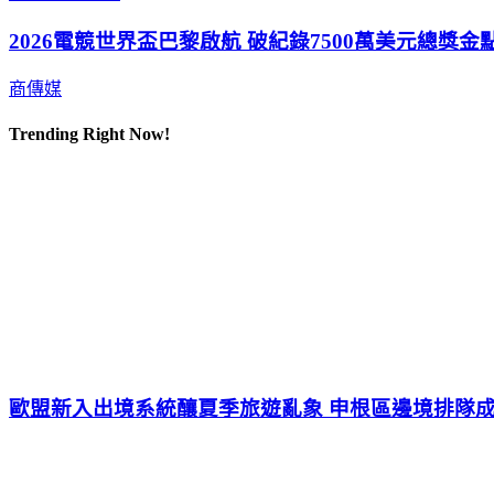
2026電競世界盃巴黎啟航 破紀錄7500萬美元總獎金
商傳媒
Trending Right Now!
歐盟新入出境系統釀夏季旅遊亂象 申根區邊境排隊