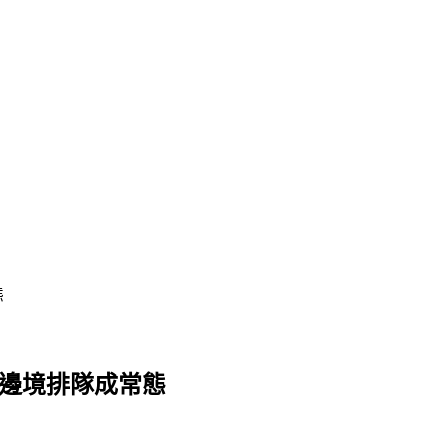
態
區邊境排隊成常態