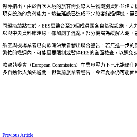
報導指出，由於首次入境的旅客需要錄入生物識別資料並建立
現有設施的負荷能力。這些延誤已造成不少旅客錯過轉機、需
問題癥結點在於，EES需整合至29個成員國各自基礎設施、
以與中央資料庫連線，都加劇了混亂。部分機場為緩解人潮，甚
航空與機場業者已向歐洲決策者發出聯合警告，若無進一步的應
繁忙的幾週內，可能需要限制或暫停EES的全面檢查，以避
歐盟執委會（European Commission）在業界壓力
多自動化與預先通關，但當前旅業者警告，今年夏季仍可能面
Previous Article