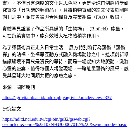
畫），不僅具有深厚的文化哲思色彩，更是全球首例經科學研
究實證「具功能的藝術品」，且將植物實驗的論文發表於國際
期刊之中，並其曾被聯合國糧食及農業組織（FAO）收錄。
實驗罕見證實了作品所具備的「生物場」（Biofield）能量，
可在蔬菜實驗中，能有效增大植物體積等作用。
為了讓藝術真正走入日常生活 ，展方特別將行為藝術「藝術
禪」的站禪、坐禪等互動方式融入機場動線之中。這項創新舉
措讓過境不再只是漫長的等待，而是一場感知大地脈動，洗滌
心靈的盛宴，值得每個人親臨現場，一睹能量藝術的風采，感
受與星球大地同頻共振的療癒之旅。
來源：國際期刊
https://agrivita.ub.ac.id/index.php/agrivita/article/view/2337
研究論文
https://ndltd.ncl.edu.tw/cgi-bin/gs32/gsweb.cgi?
o=dnclcdr&s=id=%22107NHU00067012%22.&searchmode=basic