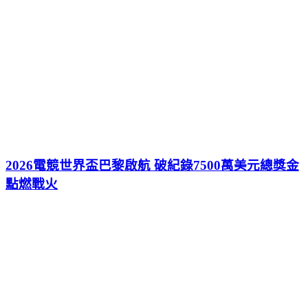
2026電競世界盃巴黎啟航 破紀錄7500萬美元總獎金
點燃戰火