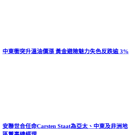
中東衝突升溫油價漲 黃金避險魅力失色反跌逾 3%
安聯世合‌任命Carsten Staat為亞太、中東及非洲地
區董事總經理