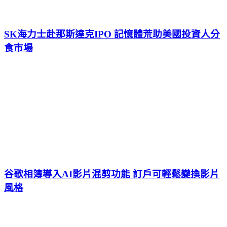
SK海力士赴那斯達克IPO 記憶體荒助美國投資人分
食市場
谷歌相簿導入AI影片混剪功能 訂戶可輕鬆變換影片
風格