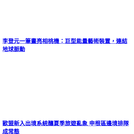
李登元一筆畫亮相桃機：巨型能量藝術裝置，連結
地球脈動
歐盟新入出境系統釀夏季旅遊亂象 申根區邊境排隊
成常態