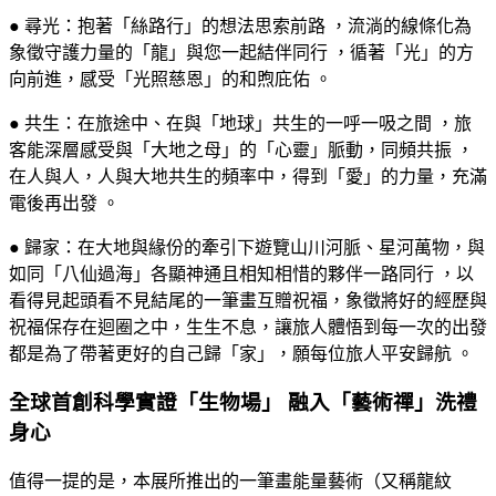
● 尋光：抱著「絲路行」的想法思索前路 ，流淌的線條化為
象徵守護力量的「龍」與您一起結伴同行 ，循著「光」的方
向前進，感受「光照慈恩」的和煦庇佑 。
● 共生：在旅途中、在與「地球」共生的一呼一吸之間 ，旅
客能深層感受與「大地之母」的「心靈」脈動，同頻共振 ，
在人與人，人與大地共生的頻率中，得到「愛」的力量，充滿
電後再出發 。
● 歸家：在大地與緣份的牽引下遊覽山川河脈、星河萬物，與
如同「八仙過海」各顯神通且相知相惜的夥伴一路同行 ，以
看得見起頭看不見結尾的一筆畫互贈祝福，象徵將好的經歷與
祝福保存在迴圈之中，生生不息，讓旅人體悟到每一次的出發
都是為了帶著更好的自己歸「家」，願每位旅人平安歸航 。
全球首創科學實證「生物場」 融入「藝術禪」洗禮
身心
值得一提的是，本展所推出的一筆畫能量藝術（又稱龍紋