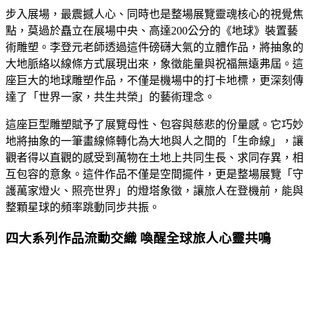
步入展場，最震撼人心、同時也是整場展覽靈魂核心的視覺焦
點，莫過於矗立在展場中央、高達200公分的《地球》裝置藝
術雕塑。李登元老師透過這件磅礴大氣的立體作品，將抽象的
大地脈絡以線條方式展現出來，象徵能量與祝福無遠弗屆。這
座巨大的地球雕塑作品，不僅是機場中的打卡地標，更深刻傳
達了「世界一家，共生共榮」的藝術理念。
這座巨型雕塑賦予了展覽母性、包容與慈悲的份量感。它巧妙
地將抽象的一筆畫線條轉化為大地與人之間的「生命線」，讓
觀者得以直觀的感受到萬物在土地上共同生長、求同存異，相
互包容的意象。這件作品不僅是空間擺件，更是整場展覽「守
護萬家燈火、照亮世界」的燈塔象徵，讓旅人在登機前，能與
整顆星球的頻率跳動同步共振。
四大系列作品流動交織 喚醒全球旅人心靈共鳴