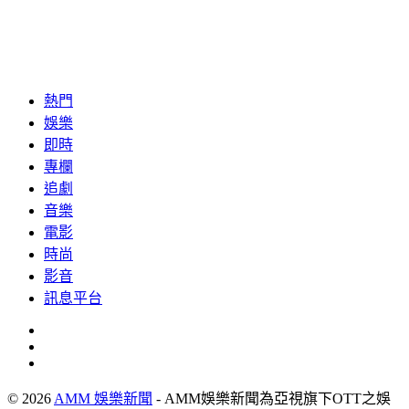
熱門
娛樂
即時
專欄
追劇
音樂
電影
時尚
影音
訊息平台
© 2026
AMM 娛樂新聞
- AMM娛樂新聞為亞視旗下OTT之娛