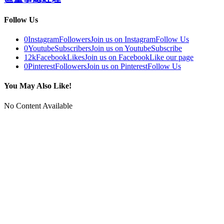
Follow Us
0
Instagram
Followers
Join us on Instagram
Follow Us
0
Youtube
Subscribers
Join us on Youtube
Subscribe
12k
Facebook
Likes
Join us on Facebook
Like our page
0
Pinterest
Followers
Join us on Pinterest
Follow Us
You May Also Like!
No Content Available